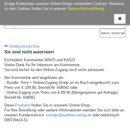
Einige Funktionen unseres Online-Shops verwenden Cookies. Hinweise
Navigati
zu den Cookies finden Sie in unserer
Datenschutzerklärung
.
ein-/aus
Inhaltsverzeichnis
Sie sind nicht autorisiert
Eichstätter Kommentar MAVO und KAGO
Vielen Dank für Ihr Interesse am Kommentar.
Sie sind bisher für den Online-Zugang noch nicht autorisiert.
Der Kommentar wird angeboten als:
- Bundle: Print + Online-Zugang (Code ist im Buch eingedruckt) zum
Preis von € 109,80, Bestell-Nr. 608042 oder
- Online-Zugang zum Preis von € 89,90 (Mengenpreise auf Anfrage),
Bestell-Nr. 608082.
Diese
Produkte
finden Sie in unserem Online-Shop.
Für Ihre Bestellung oder weitere Informationen wenden Sie sich bitte an
unseren Kundenservice:
kontakt@ketteler-verlag.de
oder telefonisch
099729414-51.