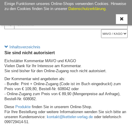
Einige Funktionen unseres Online-Shops verwenden Cookies. Hinweise
Navigati
zu den Cookies finden Sie in unserer
Datenschutzerklärung
.
ein-/aus
Inhaltsverzeichnis
Sie sind nicht autorisiert
Eichstätter Kommentar MAVO und KAGO
Vielen Dank für Ihr Interesse am Kommentar.
Sie sind bisher für den Online-Zugang noch nicht autorisiert.
Der Kommentar wird angeboten als:
- Bundle: Print + Online-Zugang (Code ist im Buch eingedruckt) zum
Preis von € 109,80, Bestell-Nr. 608042 oder
- Online-Zugang zum Preis von € 89,90 (Mengenpreise auf Anfrage),
Bestell-Nr. 608082.
Diese
Produkte
finden Sie in unserem Online-Shop.
Für Ihre Bestellung oder weitere Informationen wenden Sie sich bitte an
unseren Kundenservice:
kontakt@ketteler-verlag.de
oder telefonisch
099729414-51.