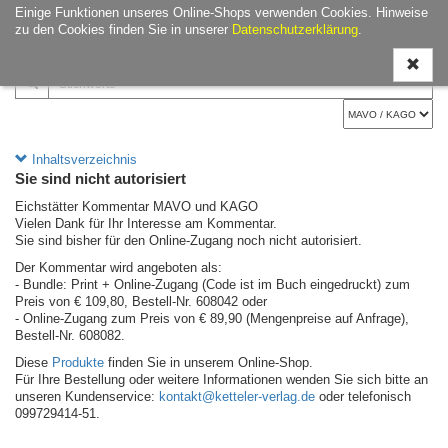
Einige Funktionen unseres Online-Shops verwenden Cookies. Hinweise
Navigati
zu den Cookies finden Sie in unserer
Datenschutzerklärung
.
ein-/aus
Inhaltsverzeichnis
Sie sind nicht autorisiert
Eichstätter Kommentar MAVO und KAGO
Vielen Dank für Ihr Interesse am Kommentar.
Sie sind bisher für den Online-Zugang noch nicht autorisiert.
Der Kommentar wird angeboten als:
- Bundle: Print + Online-Zugang (Code ist im Buch eingedruckt) zum
Preis von € 109,80, Bestell-Nr. 608042 oder
- Online-Zugang zum Preis von € 89,90 (Mengenpreise auf Anfrage),
Bestell-Nr. 608082.
Diese
Produkte
finden Sie in unserem Online-Shop.
Für Ihre Bestellung oder weitere Informationen wenden Sie sich bitte an
unseren Kundenservice:
kontakt@ketteler-verlag.de
oder telefonisch
099729414-51.