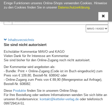
Einige Funktionen unseres Online-Shops verwenden Cookies. Hinweise
Navigati
zu den Cookies finden Sie in unserer
Datenschutzerklärung
.
ein-/aus
Inhaltsverzeichnis
Sie sind nicht autorisiert
Eichstätter Kommentar MAVO und KAGO
Vielen Dank für Ihr Interesse am Kommentar.
Sie sind bisher für den Online-Zugang noch nicht autorisiert.
Der Kommentar wird angeboten als:
- Bundle: Print + Online-Zugang (Code ist im Buch eingedruckt) zum
Preis von € 109,80, Bestell-Nr. 608042 oder
- Online-Zugang zum Preis von € 89,90 (Mengenpreise auf Anfrage),
Bestell-Nr. 608082.
Diese
Produkte
finden Sie in unserem Online-Shop.
Für Ihre Bestellung oder weitere Informationen wenden Sie sich bitte an
unseren Kundenservice:
kontakt@ketteler-verlag.de
oder telefonisch
099729414-51.