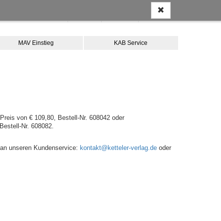
Anmelden
Kontakt
Merkliste
Warenkorb
MAV Einstieg
KAB Service
Preis von € 109,80, Bestell-Nr. 608042 oder
Bestell-Nr. 608082.
te an unseren Kundenservice:
kontakt@ketteler-verlag.de
oder