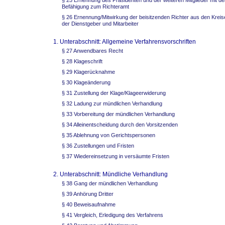
§ 25 Ernennung des Präsidenten und der weiteren Mitglieder mit de
Befähigung zum Richteramt
§ 26 Ernennung/Mitwirkung der beisitzenden Richter aus den Kreis
der Dienstgeber und Mitarbeiter
1. Unterabschnitt: Allgemeine Verfahrensvorschriften
§ 27 Anwendbares Recht
§ 28 Klageschrift
§ 29 Klagerücknahme
§ 30 Klageänderung
§ 31 Zustellung der Klage/Klageerwiderung
§ 32 Ladung zur mündlichen Verhandlung
§ 33 Vorbereitung der mündlichen Verhandlung
§ 34 Alleinentscheidung durch den Vorsitzenden
§ 35 Ablehnung von Gerichtspersonen
§ 36 Zustellungen und Fristen
§ 37 Wiedereinsetzung in versäumte Fristen
2. Unterabschnitt: Mündliche Verhandlung
§ 38 Gang der mündlichen Verhandlung
§ 39 Anhörung Dritter
§ 40 Beweisaufnahme
§ 41 Vergleich, Erledigung des Verfahrens