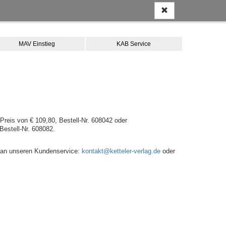
Anmelden
Kontakt
Merkliste
Warenkorb
MAV Einstieg
KAB Service
Preis von € 109,80, Bestell-Nr. 608042 oder
Bestell-Nr. 608082.
te an unseren Kundenservice:
kontakt@ketteler-verlag.de
oder