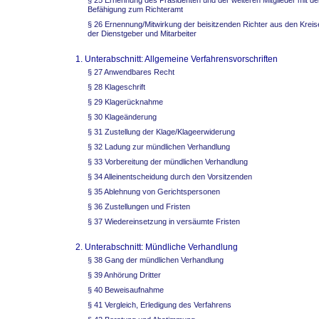
§ 25 Ernennung des Präsidenten und der weiteren Mitglieder mit de
Befähigung zum Richteramt
§ 26 Ernennung/Mitwirkung der beisitzenden Richter aus den Kreis
der Dienstgeber und Mitarbeiter
1. Unterabschnitt: Allgemeine Verfahrensvorschriften
§ 27 Anwendbares Recht
§ 28 Klageschrift
§ 29 Klagerücknahme
§ 30 Klageänderung
§ 31 Zustellung der Klage/Klageerwiderung
§ 32 Ladung zur mündlichen Verhandlung
§ 33 Vorbereitung der mündlichen Verhandlung
§ 34 Alleinentscheidung durch den Vorsitzenden
§ 35 Ablehnung von Gerichtspersonen
§ 36 Zustellungen und Fristen
§ 37 Wiedereinsetzung in versäumte Fristen
2. Unterabschnitt: Mündliche Verhandlung
§ 38 Gang der mündlichen Verhandlung
§ 39 Anhörung Dritter
§ 40 Beweisaufnahme
§ 41 Vergleich, Erledigung des Verfahrens