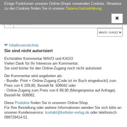
Einige Funktionen unseres Online-Shops verwenden Cookies. Hinweise
Navigati
zu den Cookies finden Sie in unserer
Datenschutzerklärung
.
ein-/aus
Inhaltsverzeichnis
Sie sind nicht autorisiert
Eichstätter Kommentar MAVO und KAGO
Vielen Dank für Ihr Interesse am Kommentar.
Sie sind bisher für den Online-Zugang noch nicht autorisiert.
Der Kommentar wird angeboten als:
- Bundle: Print + Online-Zugang (Code ist im Buch eingedruckt) zum
Preis von € 109,80, Bestell-Nr. 608042 oder
- Online-Zugang zum Preis von € 89,90 (Mengenpreise auf Anfrage),
Bestell-Nr. 608082.
Diese
Produkte
finden Sie in unserem Online-Shop.
Für Ihre Bestellung oder weitere Informationen wenden Sie sich bitte an
unseren Kundenservice:
kontakt@ketteler-verlag.de
oder telefonisch
099729414-51.