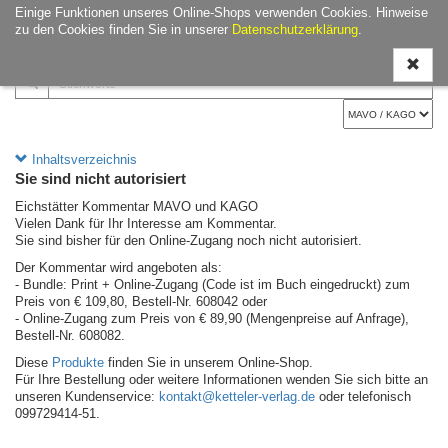
Einige Funktionen unseres Online-Shops verwenden Cookies. Hinweise
Navigati
zu den Cookies finden Sie in unserer
Datenschutzerklärung
.
ein-/aus
Inhaltsverzeichnis
Sie sind nicht autorisiert
Eichstätter Kommentar MAVO und KAGO
Vielen Dank für Ihr Interesse am Kommentar.
Sie sind bisher für den Online-Zugang noch nicht autorisiert.
Der Kommentar wird angeboten als:
- Bundle: Print + Online-Zugang (Code ist im Buch eingedruckt) zum
Preis von € 109,80, Bestell-Nr. 608042 oder
- Online-Zugang zum Preis von € 89,90 (Mengenpreise auf Anfrage),
Bestell-Nr. 608082.
Diese
Produkte
finden Sie in unserem Online-Shop.
Für Ihre Bestellung oder weitere Informationen wenden Sie sich bitte an
unseren Kundenservice:
kontakt@ketteler-verlag.de
oder telefonisch
099729414-51.