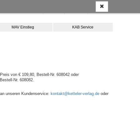
Anmelden
Kontakt
Merkliste
Warenkorb
MAV Einstieg
KAB Service
Preis von € 109,80, Bestell-Nr. 608042 oder
Bestell-Nr. 608082.
te an unseren Kundenservice:
kontakt@ketteler-verlag.de
oder