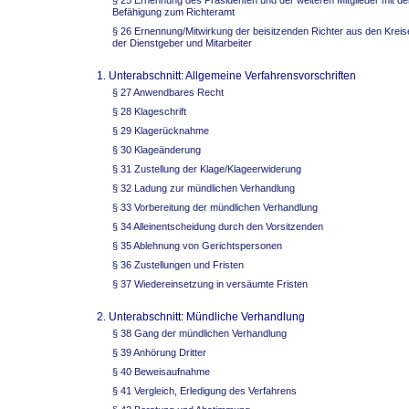
§ 25 Ernennung des Präsidenten und der weiteren Mitglieder mit de
Befähigung zum Richteramt
§ 26 Ernennung/Mitwirkung der beisitzenden Richter aus den Kreis
der Dienstgeber und Mitarbeiter
1. Unterabschnitt: Allgemeine Verfahrensvorschriften
§ 27 Anwendbares Recht
§ 28 Klageschrift
§ 29 Klagerücknahme
§ 30 Klageänderung
§ 31 Zustellung der Klage/Klageerwiderung
§ 32 Ladung zur mündlichen Verhandlung
§ 33 Vorbereitung der mündlichen Verhandlung
§ 34 Alleinentscheidung durch den Vorsitzenden
§ 35 Ablehnung von Gerichtspersonen
§ 36 Zustellungen und Fristen
§ 37 Wiedereinsetzung in versäumte Fristen
2. Unterabschnitt: Mündliche Verhandlung
§ 38 Gang der mündlichen Verhandlung
§ 39 Anhörung Dritter
§ 40 Beweisaufnahme
§ 41 Vergleich, Erledigung des Verfahrens