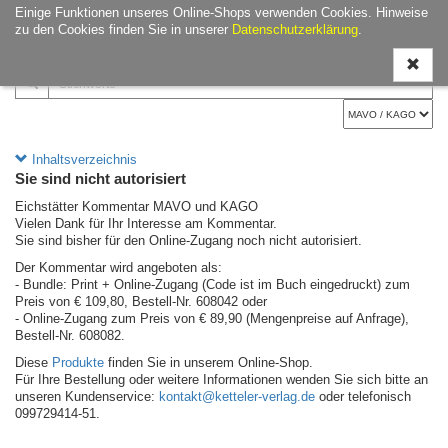
Einige Funktionen unseres Online-Shops verwenden Cookies. Hinweise
Navigati
zu den Cookies finden Sie in unserer
Datenschutzerklärung
.
ein-/aus
Inhaltsverzeichnis
Sie sind nicht autorisiert
Eichstätter Kommentar MAVO und KAGO
Vielen Dank für Ihr Interesse am Kommentar.
Sie sind bisher für den Online-Zugang noch nicht autorisiert.
Der Kommentar wird angeboten als:
- Bundle: Print + Online-Zugang (Code ist im Buch eingedruckt) zum
Preis von € 109,80, Bestell-Nr. 608042 oder
- Online-Zugang zum Preis von € 89,90 (Mengenpreise auf Anfrage),
Bestell-Nr. 608082.
Diese
Produkte
finden Sie in unserem Online-Shop.
Für Ihre Bestellung oder weitere Informationen wenden Sie sich bitte an
unseren Kundenservice:
kontakt@ketteler-verlag.de
oder telefonisch
099729414-51.