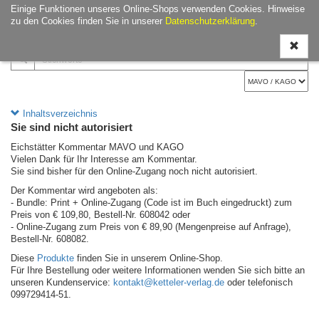
Einige Funktionen unseres Online-Shops verwenden Cookies. Hinweise
Navigati
zu den Cookies finden Sie in unserer
Datenschutzerklärung
.
ein-/aus
Inhaltsverzeichnis
Sie sind nicht autorisiert
Eichstätter Kommentar MAVO und KAGO
Vielen Dank für Ihr Interesse am Kommentar.
Sie sind bisher für den Online-Zugang noch nicht autorisiert.
Der Kommentar wird angeboten als:
- Bundle: Print + Online-Zugang (Code ist im Buch eingedruckt) zum
Preis von € 109,80, Bestell-Nr. 608042 oder
- Online-Zugang zum Preis von € 89,90 (Mengenpreise auf Anfrage),
Bestell-Nr. 608082.
Diese
Produkte
finden Sie in unserem Online-Shop.
Für Ihre Bestellung oder weitere Informationen wenden Sie sich bitte an
unseren Kundenservice:
kontakt@ketteler-verlag.de
oder telefonisch
099729414-51.