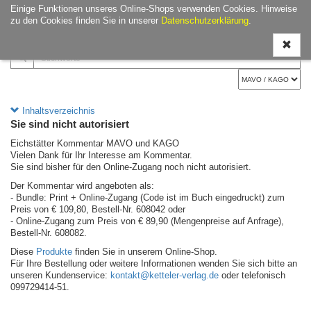
Einige Funktionen unseres Online-Shops verwenden Cookies. Hinweise
Navigati
zu den Cookies finden Sie in unserer
Datenschutzerklärung
.
ein-/aus
Inhaltsverzeichnis
Sie sind nicht autorisiert
Eichstätter Kommentar MAVO und KAGO
Vielen Dank für Ihr Interesse am Kommentar.
Sie sind bisher für den Online-Zugang noch nicht autorisiert.
Der Kommentar wird angeboten als:
- Bundle: Print + Online-Zugang (Code ist im Buch eingedruckt) zum
Preis von € 109,80, Bestell-Nr. 608042 oder
- Online-Zugang zum Preis von € 89,90 (Mengenpreise auf Anfrage),
Bestell-Nr. 608082.
Diese
Produkte
finden Sie in unserem Online-Shop.
Für Ihre Bestellung oder weitere Informationen wenden Sie sich bitte an
unseren Kundenservice:
kontakt@ketteler-verlag.de
oder telefonisch
099729414-51.