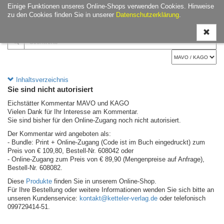
Einige Funktionen unseres Online-Shops verwenden Cookies. Hinweise
Navigati
zu den Cookies finden Sie in unserer
Datenschutzerklärung
.
ein-/aus
Inhaltsverzeichnis
Sie sind nicht autorisiert
Eichstätter Kommentar MAVO und KAGO
Vielen Dank für Ihr Interesse am Kommentar.
Sie sind bisher für den Online-Zugang noch nicht autorisiert.
Der Kommentar wird angeboten als:
- Bundle: Print + Online-Zugang (Code ist im Buch eingedruckt) zum
Preis von € 109,80, Bestell-Nr. 608042 oder
- Online-Zugang zum Preis von € 89,90 (Mengenpreise auf Anfrage),
Bestell-Nr. 608082.
Diese
Produkte
finden Sie in unserem Online-Shop.
Für Ihre Bestellung oder weitere Informationen wenden Sie sich bitte an
unseren Kundenservice:
kontakt@ketteler-verlag.de
oder telefonisch
099729414-51.