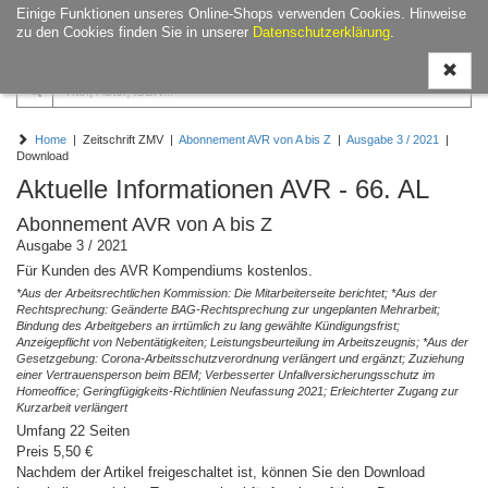
Einige Funktionen unseres Online-Shops verwenden Cookies. Hinweise
Navigati
zu den Cookies finden Sie in unserer
Datenschutzerklärung
.
ein-/aus
Home
| Zeitschrift ZMV |
Abonnement AVR von A bis Z
|
Ausgabe 3 / 2021
|
Download
Aktuelle Informationen AVR - 66. AL
Abonnement AVR von A bis Z
Ausgabe 3 / 2021
Für Kunden des AVR Kompendiums kostenlos.
*Aus der Arbeitsrechtlichen Kommission: Die Mitarbeiterseite berichtet; *Aus der
Rechtsprechung: Geänderte BAG-Rechtsprechung zur ungeplanten Mehrarbeit;
Bindung des Arbeitgebers an irrtümlich zu lang gewählte Kündigungsfrist;
Anzeigepflicht von Nebentätigkeiten; Leistungsbeurteilung im Arbeitszeugnis; *Aus der
Gesetzgebung: Corona-Arbeitsschutzverordnung verlängert und ergänzt; Zuziehung
einer Vertrauensperson beim BEM; Verbesserter Unfallversicherungsschutz im
Homeoffice; Geringfügigkeits-Richtlinien Neufassung 2021; Erleichterter Zugang zur
Kurzarbeit verlängert
Umfang 22 Seiten
Preis 5,50 €
Nachdem der Artikel freigeschaltet ist, können Sie den Download