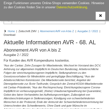
Einige Funktionen unseres Online-Shops verwenden Cookies. Hinweise
Navigati
zu den Cookies finden Sie in unserer
Datenschutzerklärung
.
ein-/aus
Home
| Zeitschrift ZMV |
Abonnement AVR von A bis Z
|
Ausgabe 2 / 2022
|
Download
Aktuelle Informationen AVR - 68. AL
Abonnement AVR von A bis Z
Ausgabe 2 / 2022
Für Kunden des AVR Kompendiums kostenlos.
*Aus der Caritas: Zehn Zusagen für Mitarbeitende; Wechsel im Vorstand des DCV;
Anhörung zur allgemeinen Impfpflicht im Deutschen Bundestag; Arbeitsrechtliche
Folgen der einrichtungsbezogenen Impfpflicht; Stellungnahmen zu den
Gesetzesvorhaben für Mindestlohn und geringfügige Beschäftigung; *Aus der
Arbeitsrechtlichen Kommission: Die Mitarbeiterseite berichtet; Angebot der
Dienstgeberseite zur Ärzte-Tarifrunde; Gespräch der Zentral-KODA-Mitarbeiterseite
mit Caritas-Präsidentin; *Aus der Rechtsprechung: Einrichtungsbezogene Corona-
Impfpflicht ist verfassungsgemäß; (Keine) Urlaubsnachgewährung bei Quarantäne;
Gebot des fairen Verhandelns bei Aufhebungsverträgen; Zulässigkeit von
Altersbeschränkungen in Stellenanzeigen; Kündigung von schwerbehinderten
Menschen in der Probezeit; Ende der Amtszeit der Schwerbehindertenvertretung bei
Unterschreiten des Schwellenwerts; Ohne Dank und gute Wünsche im