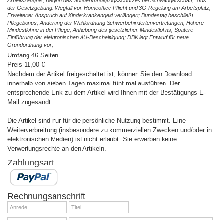
Arbeitszeugnis; Beginn des Sonderkündigungsschutzes bei Schwangerschaft; *Aus
der Gesetzgebung: Wegfall von Homeoffice-Pflicht und 3G-Regelung am Arbeitsplatz;
Erweiterter Anspruch auf Kinderkrankengeld verlängert; Bundestag beschließt
Pflegebonus; Änderung der Wahlordnung Schwerbehindertenvertretungen; Höhere
Mindestlöhne in der Pflege; Anhebung des gesetzlichen Mindestlohns; Spätere
Einführung der elektronischen AU-Bescheinigung; DBK legt Entwurf für neue
Grundordnung vor;
Umfang 46 Seiten
Preis 11,00 €
Nachdem der Artikel freigeschaltet ist, können Sie den Download
innerhalb von sieben Tagen maximal fünf mal ausführen. Der
entsprechende Link zu dem Artikel wird Ihnen mit der Bestätigungs-E-
Mail zugesandt.
Die Artikel sind nur für die persönliche Nutzung bestimmt. Eine
Weiterverbreitung (insbesondere zu kommerziellen Zwecken und/oder in
elektronischen Medien) ist nicht erlaubt. Sie erwerben keine
Verwertungsrechte an den Artikeln.
Zahlungsart
Rechnungsanschrift