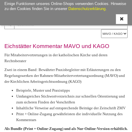
Einige Funktionen unseres Online-Shops verwenden Cookies. Hinweise
Navigati
zu den Cookies finden Sie in unserer
Datenschutzerklärung
.
ein-/aus
Eichstätter Kommentar MAVO und KAGO
Für Mitabeitervertretungen in der katholischen Kirche und deren
Rechtsberater
Zwei in einem Band: Bewährter Praxisbegleiter mit Erläuterungen zu den
Regelungswerken der Rahmen-Mitarbeitervertretungsordnung (MAVO) und
der Kirch
lichen Arbeitsgerichtsordnung (KAGO)
Beispiele, Muster und Praxistipps
Umfangreiches Stichwortverzeichnis zur schnellen Orientierung und
zum sicheren Finden der Vorschriften
Inhaltliche Verweise auf entsprechende Beiträge der Zeitschrift ZMV
Print + Online-Zugang gewährleisten die individuelle Nutzung des
Kommentars
Als Bundle (Print + Online-Zugang) und als
Nur-Online-Version erhältlich.