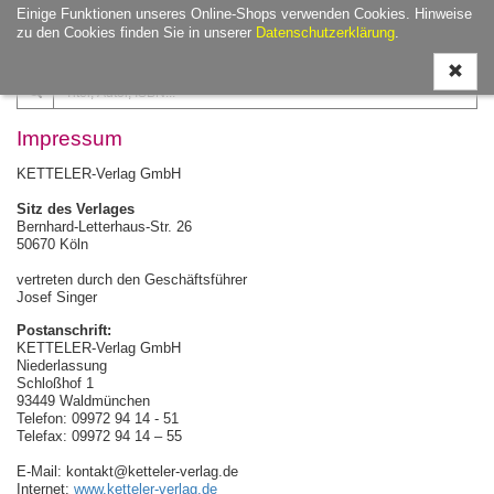
Einige Funktionen unseres Online-Shops verwenden Cookies. Hinweise
Navigati
zu den Cookies finden Sie in unserer
Datenschutzerklärung
.
ein-/aus
Impressum
KETTELER-Verlag GmbH
Sitz des Verlages
Bernhard-Letterhaus-Str. 26
50670 Köln
vertreten durch den Geschäftsführer
Josef Singer
Postanschrift:
KETTELER-Verlag GmbH
Niederlassung
Schloßhof 1
93449 Waldmünchen
Telefon: 09972 94 14 - 51
Telefax: 09972 94 14 – 55
E-Mail: kontakt@ketteler-verlag.de
Internet:
www.ketteler-verlag.de