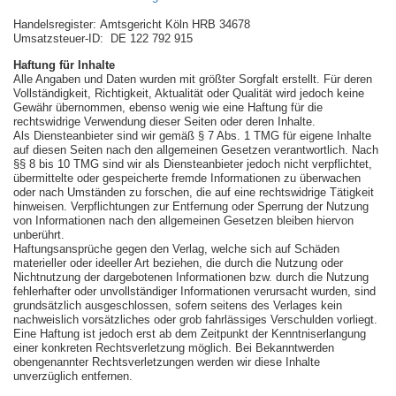
Handelsregister: Amtsgericht Köln HRB 34678
Umsatzsteuer-ID: DE 122 792 915
Haftung für Inhalte
Alle Angaben und Daten wurden mit größter Sorgfalt erstellt. Für deren
Vollständigkeit, Richtigkeit, Aktualität oder Qualität wird jedoch keine
Gewähr übernommen, ebenso wenig wie eine Haftung für die
rechtswidrige Verwendung dieser Seiten oder deren Inhalte.
Als Diensteanbieter sind wir gemäß § 7 Abs. 1 TMG für eigene Inhalte
auf diesen Seiten nach den allgemeinen Gesetzen verantwortlich. Nach
§§ 8 bis 10 TMG sind wir als Diensteanbieter jedoch nicht verpflichtet,
übermittelte oder gespeicherte fremde Informationen zu überwachen
oder nach Umständen zu forschen, die auf eine rechtswidrige Tätigkeit
hinweisen. Verpflichtungen zur Entfernung oder Sperrung der Nutzung
von Informationen nach den allgemeinen Gesetzen bleiben hiervon
unberührt.
Haftungsansprüche gegen den Verlag, welche sich auf Schäden
materieller oder ideeller Art beziehen, die durch die Nutzung oder
Nichtnutzung der dargebotenen Informationen bzw. durch die Nutzung
fehlerhafter oder unvollständiger Informationen verursacht wurden, sind
grundsätzlich ausgeschlossen, sofern seitens des Verlages kein
nachweislich vorsätzliches oder grob fahrlässiges Verschulden vorliegt.
Eine Haftung ist jedoch erst ab dem Zeitpunkt der Kenntniserlangung
einer konkreten Rechtsverletzung möglich. Bei Bekanntwerden
obengenannter Rechtsverletzungen werden wir diese Inhalte
unverzüglich entfernen.