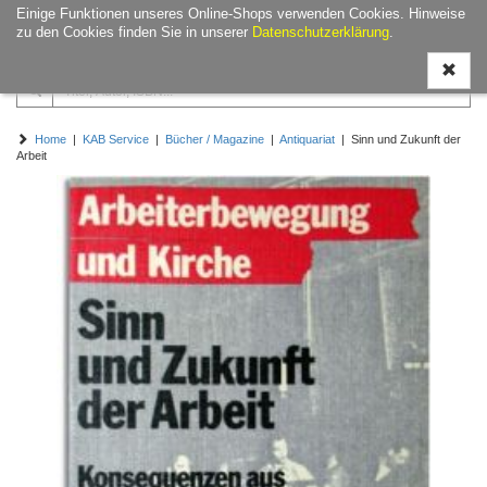
Einige Funktionen unseres Online-Shops verwenden Cookies. Hinweise
Navigati
zu den Cookies finden Sie in unserer
Datenschutzerklärung
.
ein-/aus
Home
|
KAB Service
|
Bücher / Magazine
|
Antiquariat
| Sinn und Zukunft der
Arbeit