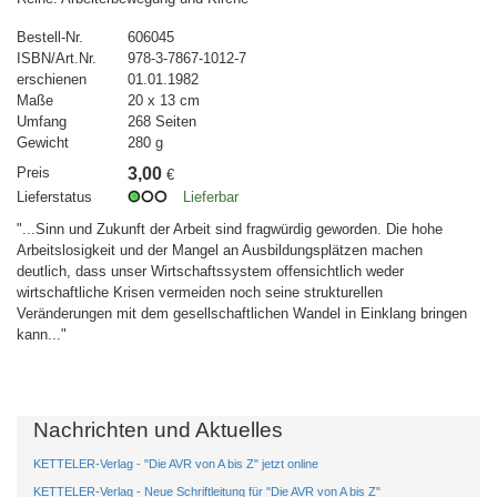
Bestell-Nr.
606045
ISBN/Art.Nr.
978-3-7867-1012-7
erschienen
01.01.1982
Maße
20 x 13 cm
Umfang
268 Seiten
Gewicht
280 g
Preis
3,00
€
Lieferstatus
Lieferbar
"...Sinn und Zukunft der Arbeit sind fragwürdig geworden. Die hohe
Arbeitslosigkeit und der Mangel an Ausbildungsplätzen machen
deutlich, dass unser Wirtschaftssystem offensichtlich weder
wirtschaftliche Krisen vermeiden noch seine strukturellen
Veränderungen mit dem gesellschaftlichen Wandel in Einklang bringen
kann..."
Nachrichten und Aktuelles
KETTELER-Verlag - "Die AVR von A bis Z" jetzt online
KETTELER-Verlag - Neue Schriftleitung für "Die AVR von A bis Z"