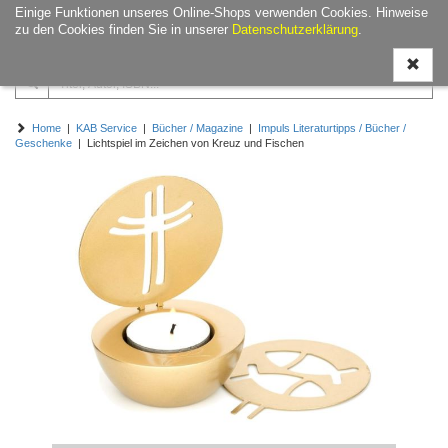
Einige Funktionen unseres Online-Shops verwenden Cookies. Hinweise
Navigati
zu den Cookies finden Sie in unserer
Datenschutzerklärung
.
ein-/aus
Home
|
KAB Service
|
Bücher / Magazine
|
Impuls Literaturtipps / Bücher /
Geschenke
| Lichtspiel im Zeichen von Kreuz und Fischen