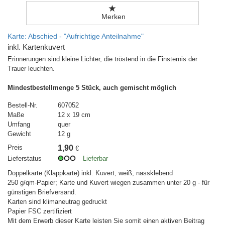
Merken
Karte: Abschied - "Aufrichtige Anteilnahme"
inkl. Kartenkuvert
Erinnerungen sind kleine Lichter, die tröstend in die Finsternis der
Trauer leuchten.
Mindestbestellmenge 5 Stück, auch gemischt möglich
Bestell-Nr.
607052
Maße
12 x 19 cm
Umfang
quer
Gewicht
12 g
Preis
1,90
€
Lieferstatus
Lieferbar
Doppelkarte (Klappkarte) inkl. Kuvert, weiß, nassklebend
250 g/qm-Papier; Karte und Kuvert wiegen zusammen unter 20 g - für
günstigen Briefversand.
Karten sind klimaneutrag gedruckt
Papier FSC zertifiziert
Mit dem Erwerb dieser Karte leisten Sie somit einen aktiven Beitrag