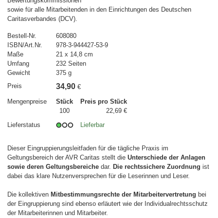
Bewertungskommissionen
sowie für alle Mitarbeitenden in den Einrichtungen des Deutschen
Caritasverbandes (DCV).
Bestell-Nr.
608080
ISBN/Art.Nr.
978-3-944427-53-9
Maße
21 x 14,8 cm
Umfang
232 Seiten
Gewicht
375 g
Preis
34,90
€
Mengenpreise
Stück
Preis pro Stück
100
22,69 €
Lieferstatus
Lieferbar
Dieser Eingruppierungsleitfaden für die tägliche Praxis im
Geltungsbereich der AVR Caritas stellt die
Unterschiede der Anlagen
sowie deren Geltungsbereiche
dar.
Die rechtssichere Zuordnung
ist
dabei das klare Nutzenversprechen für die Leserinnen und Leser.
Die kollektiven
Mitbestimmungsrechte der Mitarbeitervertretung
bei
der Eingruppierung sind ebenso erläutert wie der Individualrechtsschutz
der Mitarbeiterinnen und Mitarbeiter.