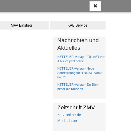
Anmelden
Kontakt
Merkliste
Warenkorb
MAV Einstieg
KAB Service
Nachrichten und
Aktuelles
KETTELER-Verlag - "Die AVR von
A bis Z" jetzt online
KETTELER-Verlag - Neue
Schriftleitung für "Die AVR von A
bis Z"
KETTELER-Verlag - Ein Blick
hinter die Kulissen
Zeitschrift ZMV
zmv-online.de
Mediadaten