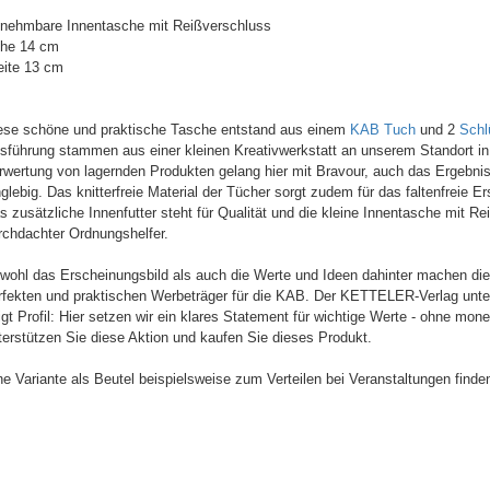
nehmbare Innentasche mit Reißverschluss
he 14 cm
eite 13 cm
ese schöne und praktische Tasche entstand aus einem
KAB Tuch
und 2
Schl
sführung stammen aus einer kleinen Kreativwerkstatt an unserem Standort i
rwertung von lagernden Produkten gelang hier mit Bravour, auch das Ergebnis
nglebig. Das knitterfreie Material der Tücher sorgt zudem für das faltenfreie 
s zusätzliche Innenfutter steht für Qualität und die kleine Innentasche mit Re
rchdachter Ordnungshelfer.
wohl das Erscheinungsbild als auch die Werte und Ideen dahinter machen di
rfekten und praktischen Werbeträger für die KAB. Der KETTELER-Verlag unter
igt Profil: Hier setzen wir ein klares Statement für wichtige Werte - ohne mon
terstützen Sie diese Aktion und kaufen Sie dieses Produkt.
ne Variante als Beutel beispielsweise zum Verteilen bei Veranstaltungen find