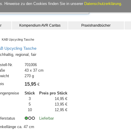
. Hinweise zu den Cookies finden Sie in unserer
Datenschutzerklärung
.
r
Kompendium AVR Caritas
Praxishandbücher
 KAB Upcycling Tasche
B Upcycling Tasche
chhaltig, regional, fair
stell-Nr.
701006
aße
43 x 37 cm
wicht
270 g
eis
15,95
€
ngenpreise
Stück
Preis pro Stück
3
14,95 €
5
13,95 €
10
12,95 €
eferstatus
Lieferbar
nkellänge ca. 47 cm