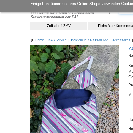
Einige Funktionen unseres Online-Shops verwenden Cookies
Zeitschrift ZMV
Eichstätter Kommenta
Home
|
KAB Service
|
Individuelle KAB-Produkte
|
Accessoires
|
KA
Na
Be
M
Ge
Pr
Me
Li
He