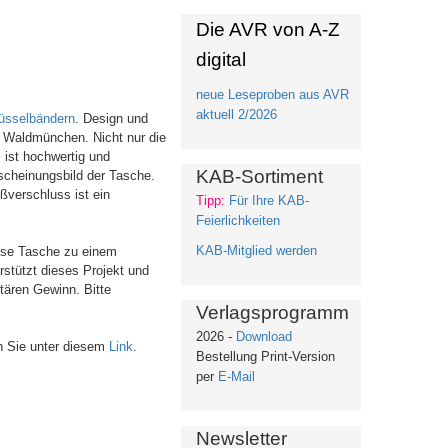
Die AVR von A-Z
digital
neue Leseproben aus AVR
aktuell 2/2026
üsselbändern
. Design und
n Waldmünchen. Nicht nur die
 ist hochwertig und
KAB-Sortiment
Erscheinungsbild der Tasche.
ißverschluss ist ein
Tipp:
Für Ihre KAB-
Feierlichkeiten
KAB-Mitglied werden
ese Tasche zu einem
stützt dieses Projekt und
etären Gewinn. Bitte
Verlagsprogramm
2026 -
Download
en Sie unter diesem
Link
.
Bestellung Print-Version
per
E-Mail
Newsletter