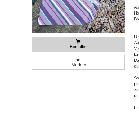
Ab
Hö
Br
Di
Au
Bestellen
Ve
la
Da
Merken
du
So
pe
ze
un
Ei