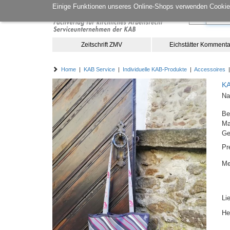
Einige Funktionen unseres Online-Shops verwenden Cookies
Zeitschrift ZMV
Eichstätter Kommenta
Home
|
KAB Service
|
Individuelle KAB-Produkte
|
Accessoires
|
KA
Na
Be
M
Ge
Pr
Me
Li
He