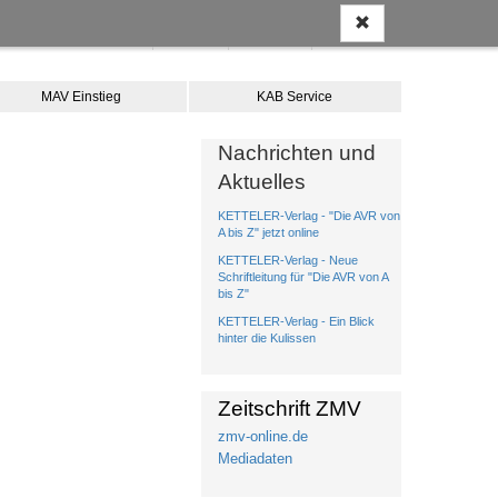
Anmelden
Kontakt
Merkliste
Warenkorb
MAV Einstieg
KAB Service
Nachrichten und
Aktuelles
KETTELER-Verlag - "Die AVR von
A bis Z" jetzt online
KETTELER-Verlag - Neue
Schriftleitung für "Die AVR von A
bis Z"
KETTELER-Verlag - Ein Blick
hinter die Kulissen
Zeitschrift ZMV
zmv-online.de
Mediadaten