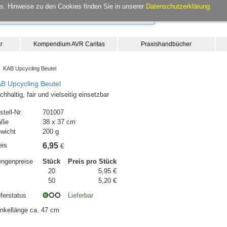
. Hinweise zu den Cookies finden Sie in unserer
Datenschutzerklärung
.
r
Kompendium AVR Caritas
Praxishandbücher
 KAB Upcycling Beutel
B Upcycling Beutel
chhaltig, fair und vielseitig einsetzbar
stell-Nr.
701007
aße
38 x 37 cm
wicht
200 g
eis
6,95
€
ngenpreise
Stück
Preis pro Stück
20
5,95 €
50
5,20 €
eferstatus
Lieferbar
nkellänge ca. 47 cm