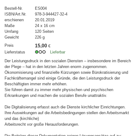
Bestell-Nr.
ES004
ISBN/Art.Nr.
978-3-944427-32-4
erschienen
20.01.2019
Maße
24 x 16 cm
Umfang
120 Seiten
Gewicht
226 g
Preis
15,00
€
Lieferstatus
Lieferbar
Der Leistungsdruck in den sozialen Diensten – insbesondere im Bereich
der Plege – hat in den letzten Jahren enorm zugenommen.
Ökonomisierung und finanzielle Kürzungen sowie Bürokratisierung und
Fachkräftemangel sind einige Gründe, die den Leistungsdruck der
Beschäftigten immer mehr erhöhen.
Sie führen damit zu immer mehr physischen und psychischen
Erkrankungen und machen die sozialen Berufe unattraktiv.
Die Digitalisierung erfasst auch die Dienste kirchlicher Einrichtungen.
Ihre Auswirkungen auf die Arbeitsbedingungen stellen den Arbeitsmarkt
und das (kirchliche)
Arbeitsrecht vor große Herausforderungen.
Die Beiträge dieser Dokumentation zeigen Lösungsansätze auf zu: