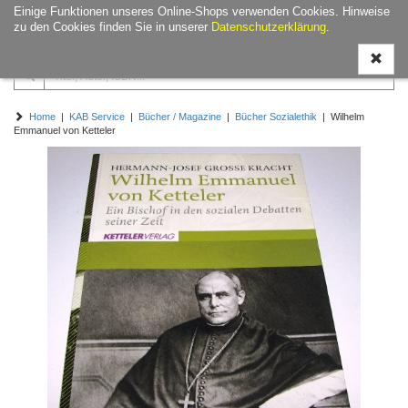
Einige Funktionen unseres Online-Shops verwenden Cookies. Hinweise
Navigati
zu den Cookies finden Sie in unserer
Datenschutzerklärung
.
ein-/aus
Home
|
KAB Service
|
Bücher / Magazine
|
Bücher Sozialethik
| Wilhelm
Emmanuel von Ketteler