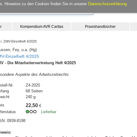
. Hinweise zu den Cookies finden Sie in unserer
Datenschutzerklärung
.
r
Kompendium AVR Caritas
Praxishandbücher
| ZMV-Einzelheft 4/2025
ussen, Fey, u.a. (Hg)
V-Einzelheft 4/2025
V - Die Mitarbeitervertretung Heft 4/2025
sondere Aspekte des Arbeitszeitrechts
stell-Nr.
Z4-2025
fang
68 Seiten
wicht
240 g
eis
22,50
€
eferstatus
Lieferbar
SN: 0939-8198
nweis: