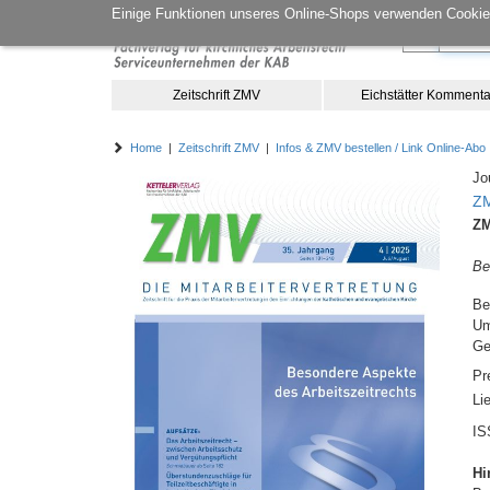
Einige Funktionen unseres Online-Shops verwenden Cookies
Zeitschrift ZMV
Eichstätter Kommenta
Home
|
Zeitschrift ZMV
|
Infos & ZMV bestellen / Link Online-Abo
Jo
ZM
ZM
Be
Be
Um
Ge
Pr
Li
IS
Hi