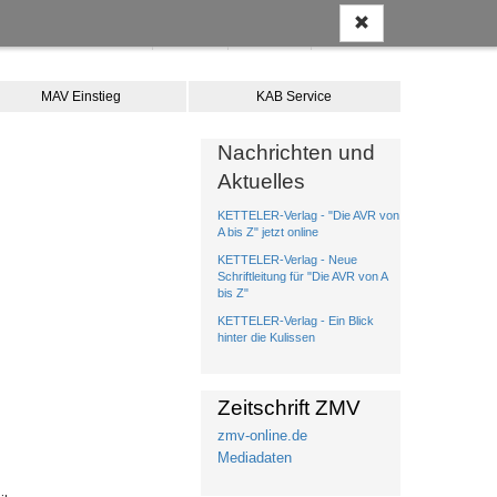
Anmelden
Kontakt
Merkliste
Warenkorb
MAV Einstieg
KAB Service
Nachrichten und
Aktuelles
KETTELER-Verlag - "Die AVR von
A bis Z" jetzt online
KETTELER-Verlag - Neue
Schriftleitung für "Die AVR von A
bis Z"
KETTELER-Verlag - Ein Blick
hinter die Kulissen
Zeitschrift ZMV
zmv-online.de
Mediadaten